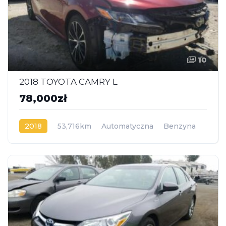
10
2018 TOYOTA CAMRY L
78,000zł
2018
53,716km
Automatyczna
Benzyna
Napęd na przód