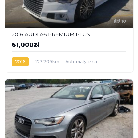
10
2016 AUDI A6 PREMIUM PLUS
61,000zł
2016
123,709km
Automatyczna
Benzyna
Napęd na przód