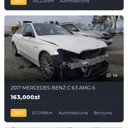
2017
145,226km
Automatyczna
Benzyna
Napęd na przód
10
2017 MERCEDES-BENZ C 63 AMG-S
163,000zł
2017
67,098km
Automatyczna
Benzyna
Napęd na tył