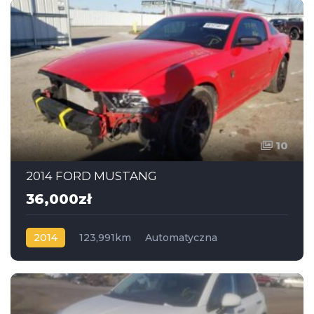
10
2014 FORD MUSTANG
36,000zł
2014
123,991km
Automatyczna
Benzyna
Napęd na tył