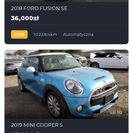
2018 FORD FUSION SE
36,000zł
2018
102,064km
Automatyczna
Benzyna
Napęd na przód
10
2019 MINI COOPER S