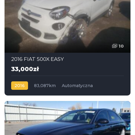
10
2016 FIAT 500X EASY
33,000zł
2016
83,087km
Automatyczna
Benzyna
Napęd na przód