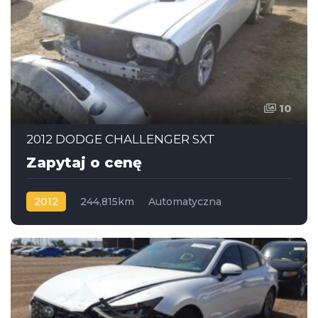
10
2012 DODGE CHALLENGER SXT
Zapytaj o cenę
2012
244,815km
Automatyczna
Flexible Fuel
Napęd na tył