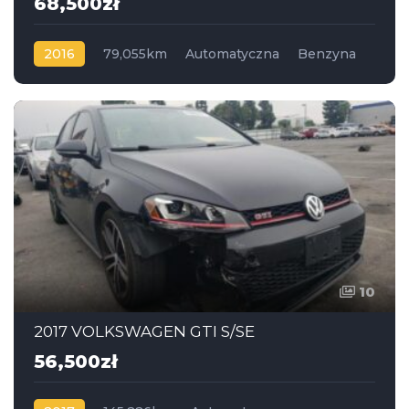
68,500zł
2016
79,055km
Automatyczna
Benzyna
4x4
10
2017 VOLKSWAGEN GTI S/SE
56,500zł