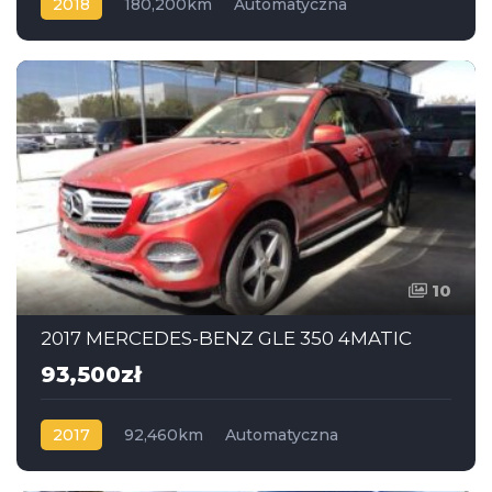
2018
180,200km
Automatyczna
Benzyna
AWD
10
2017 MERCEDES-BENZ GLE 350 4MATIC
93,500zł
2017
92,460km
Automatyczna
Benzyna
AWD