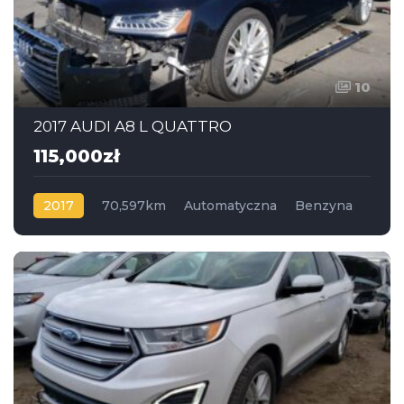
10
2017 AUDI A8 L QUATTRO
115,000zł
2017
70,597km
Automatyczna
Benzyna
AWD