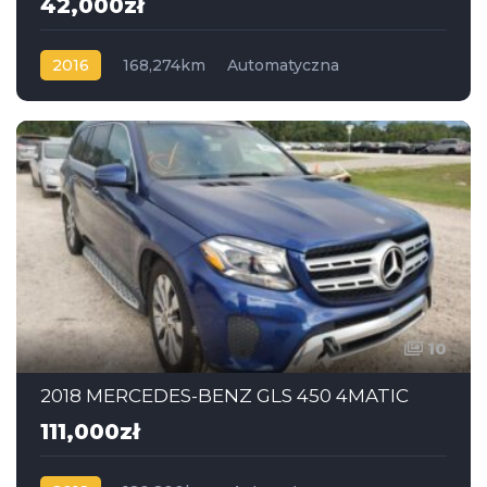
42,000zł
2016
168,274km
Automatyczna
Benzyna
AWD
10
2018 MERCEDES-BENZ GLS 450 4MATIC
111,000zł