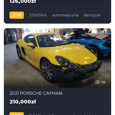
126,000zł
2018
37,605km
Automatyczna
Benzyna
Napęd na tył
10
2021 PORSCHE CAYMAN
210,000zł