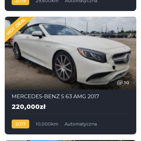
2019
29,600km
Automatyczna
Benzyna
Napęd na tył
HOT DEAL
10
MERCEDES-BENZ S 63 AMG 2017
220,000zł
2017
10,000km
Automatyczna
Benzyna
AWD