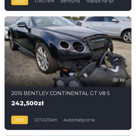
2021
11,807km
Benzyna
Napęd na tył
10
2015 BENTLEY CONTINENTAL GT V8 S
242,500zł
2015
127,023km
Automatyczna
Benzyna
4x4