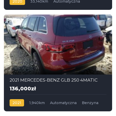
2020
33,140km
Automatyczna
Benzyna
Napęd na przód
10
2021 MERCEDES-BENZ GLB 250 4MATIC
136,000zł
2021
1,940km
Automatyczna
Benzyna
AWD