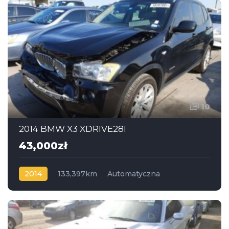
10
2014 BMW X3 XDRIVE28I
43,000zł
2014
133,397km
Automatyczna
Benzyna
AWD