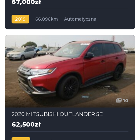
67,000zł
2019
66,096km
Automatyczna
Benzyna
Napęd na przód
10
2020 MITSUBISHI OUTLANDER SE
62,500zł