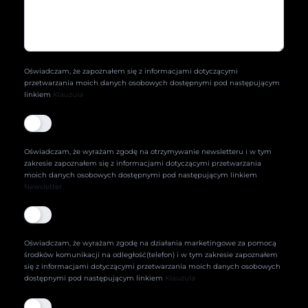
Oświadczam, że zapoznałem się z informacjami dotyczącymi
przetwarzania moich danych osobowych dostępnymi pod następującym
linkiem
Klauzula
Oświadczam, że wyrażam zgodę na otrzymywanie newsletteru i w tym
zakresie zapoznałem się z informacjami dotyczącymi przetwarzania
moich danych osobowych dostępnymi pod następującym linkiem
Newsletter
Oświadczam, że wyrażam zgodę na działania marketingowe za pomocą
środków komunikacji na odległość(telefon) i w tym zakresie zapoznałem
się z informacjami dotyczącymi przetwarzania moich danych osobowych
dostępnymi pod następującym linkiem
Klauzula