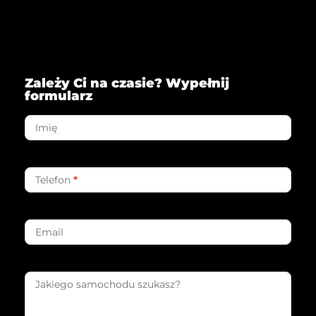
Zależy Ci na czasie? Wypełnij
formularz
Formularz
w
Imię
sprawie
zakupu
Telefon
*
Email
Jakiego samochodu szukasz?