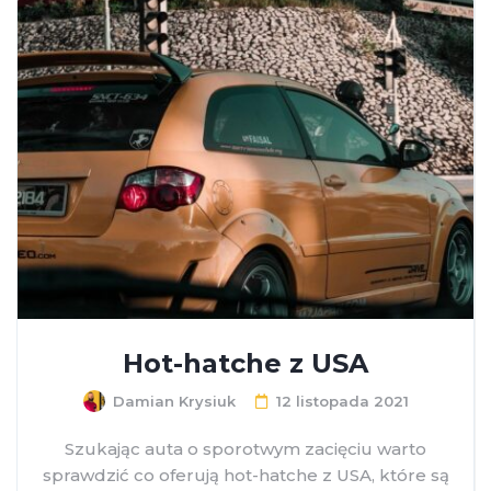
Hot-hatche z USA
Damian Krysiuk
12 listopada 2021
Szukając auta o sporotwym zacięciu warto
sprawdzić co oferują hot-hatche z USA, które są